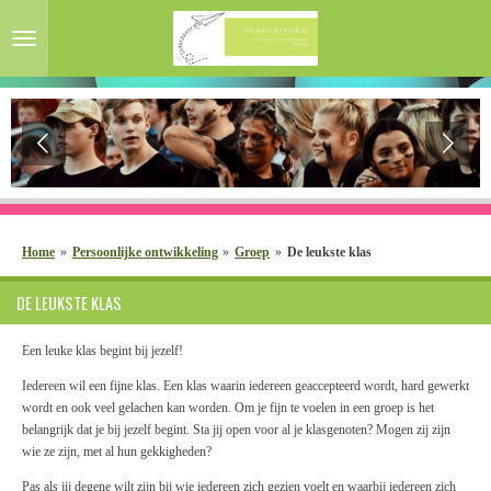
Ga
direct
naar
de
hoofdinhoud
Home
»
Persoonlijke ontwikkeling
»
Groep
»
De leukste klas
DE LEUKSTE KLAS
Een leuke klas begint bij jezelf!
Iedereen wil een fijne klas. Een klas waarin iedereen geaccepteerd wordt, hard gewerkt
wordt en ook veel gelachen kan worden. Om je fijn te voelen in een groep is het
belangrijk dat je bij jezelf begint. Sta jij open voor al je klasgenoten? Mogen zij zijn
wie ze zijn, met al hun gekkigheden?
Pas als jij degene wilt zijn bij wie iedereen zich gezien voelt en waarbij iedereen zich