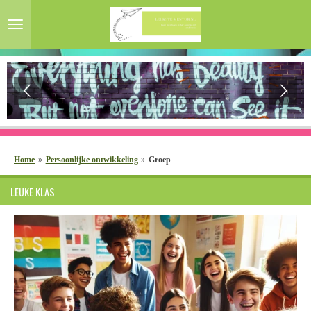
Ga
direct
naar
de
hoofdinhoud
Home
»
Persoonlijke ontwikkeling
»
Groep
LEUKE KLAS