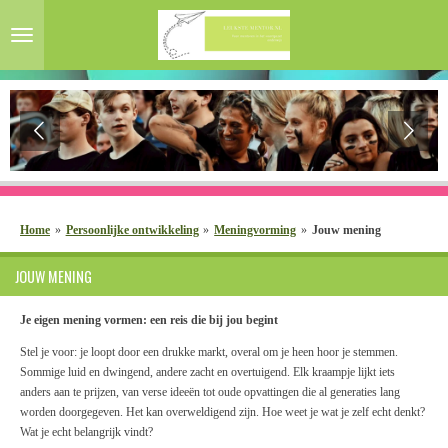
Ga
direct
naar
de
hoofdinhoud
Home
»
Persoonlijke ontwikkeling
»
Meningvorming
»
Jouw mening
JOUW MENING
Je eigen mening vormen: een reis die bij jou begint
Stel je voor: je loopt door een drukke markt, overal om je heen hoor je stemmen.
Sommige luid en dwingend, andere zacht en overtuigend. Elk kraampje lijkt iets
anders aan te prijzen, van verse ideeën tot oude opvattingen die al generaties lang
worden doorgegeven. Het kan overweldigend zijn. Hoe weet je wat je zelf echt denkt?
Wat je echt belangrijk vindt?