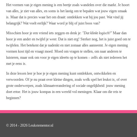
Het vormen van je eigen mening is een beetje zoals wandelen over die markt. Je hoort
van alles, je ziet van alles, en soms is het lastig om te bepalen wat jouw eigen smaak
is. Maar dat is precies waar het om draait: ontdekken wat bij jou past. Wat vind jij
belangrijk? Wat voelt eerlijk? Waar word je blij of juist boos van?
Misschien hoor je een vriend iets zeggen en denk je:
"Dat klinkt logisch!"
Maar dan
hoor je een ander en twijfel je weer. Dat is niet erg! Sterker nog, het is juist goed om te
twijfelen. Het betekent dat je nadenkt en niet zomaar alles aanneemt. Je eigen mening
vormen kost tijd en vraagt moed. Moed om vragen te stellen, om naar anderen te
luisteren, maar ook om voor je eigen ideeën op te komen – zelfs als niet iedereen het
met je eens is.
In deze lessen leer je hoe je je eigen mening kunt ontdekken, ontwikkelen en
verwoorden. Of je nu praat over kleine dingen, zoals welk spel het leukst is, of over
grote onderwerpen, zoals klimaatverandering of sociale ongelijkheid: jouw mening
doet ertoe. Het is jouw kompas in een wereld vol meningen. Klaar om die reis te
beginnen?
© 2014 - 2026 Leukstementor.nl