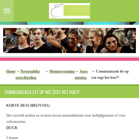
Ga
direct
naar
de
hoofdinhoud
Home
»
Persoonlijke
»
Meningvorming
»
Jouw
»
Communicatie let op
ontwikkeling
mening
wie zegt het hoe?!
COMMUNICATIE LET OP WIE ZEGT HET HOE?!
KORTE BESCHRIJVING:
Het verschil zoeken en ervaren tussen internetteksten voor leeftijdgenoten of voor
volwassenen.
DUUR
:
1 lesuur